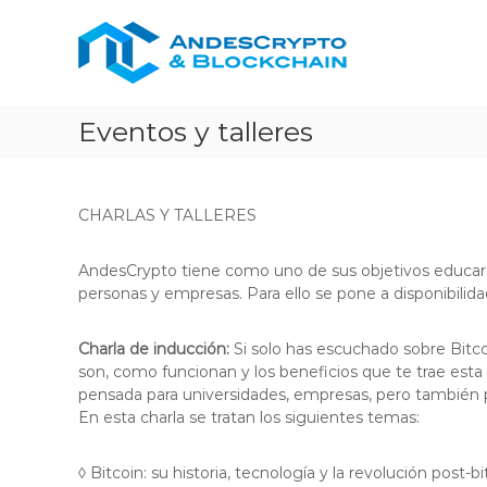
A
S
C
a
n
o
l
n
d
t
s
e
a
u
s
r
Eventos y talleres
l
C
a
t
r
l
o
y
c
r
o
CHARLAS Y TALLERES
p
a
n
B
t
t
l
o
AndesCrypto tiene como uno de sus objetivos educar y
e
o
personas y empresas. Para ello se pone a disponibilidad 
n
c
i
k
Charla de inducción:
Si solo has escuchado sobre Bitc
d
c
son, como funcionan y los beneficios que te trae esta t
o
h
pensada para universidades, empresas, pero también p
a
En esta charla se tratan los siguientes temas:
i
n
y
◊ Bitcoin: su historia, tecnología y la revolución post-bi