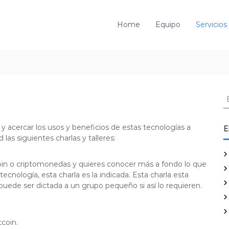
Home
Equipo
Servicios
B
u
s
c
 acercar los usos y beneficios de estas tecnologías a
E
a
las siguientes charlas y talleres:
r
:
oin o criptomonedas y quieres conocer más a fondo lo que
ecnología, esta charla es la indicada. Esta charla esta
uede ser dictada a un grupo pequeño si así lo requieren.
tcoin.