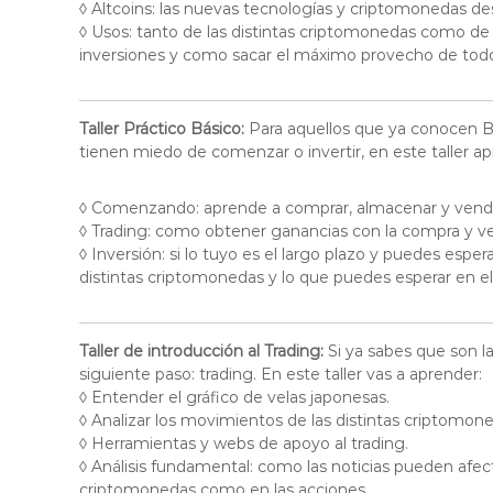
C
◊ Altcoins: las nuevas tecnologías y criptomonedas des
r
◊ Usos: tanto de las distintas criptomonedas como de 
i
inversiones y como sacar el máximo provecho de todo
p
t
o
Taller Práctico Básico:
Para aquellos que ya conocen Bi
m
tienen miedo de comenzar o invertir, en este taller ap
o
n
◊ Comenzando: aprende a comprar, almacenar y vende
e
◊ Trading: como obtener ganancias con la compra y v
d
◊ Inversión: si lo tuyo es el largo plazo y puedes esp
a
distintas criptomonedas y lo que puedes esperar en el
s
C
h
i
Taller de introducción al Trading:
Si ya sabes que son l
l
siguiente paso: trading. En este taller vas a aprender:
e
◊ Entender el gráfico de velas japonesas.
◊ Analizar los movimientos de las distintas criptomone
◊ Herramientas y webs de apoyo al trading.
◊ Análisis fundamental: como las noticias pueden afec
criptomonedas como en las acciones.