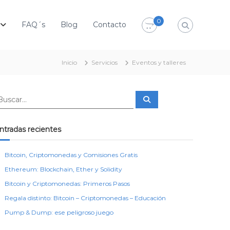
0
FAQ´s
Blog
Contacto
Inicio
Servicios
Eventos y talleres
B
u
s
c
a
ntradas recientes
r
Bitcoin, Criptomonedas y Comisiones Gratis
Ethereum: Blockchain, Ether y Solidity
Bitcoin y Criptomonedas: Primeros Pasos
Regala distinto: Bitcoin – Criptomonedas – Educación
Pump & Dump: ese peligroso juego